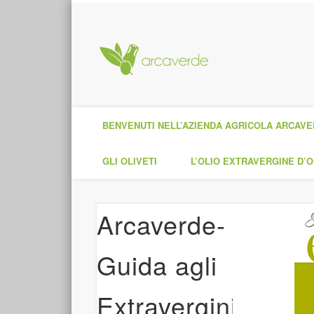
Facebook
Pinterest
Google+
Olio Extravergine di Oliva di Qualità Superiore
BENVENUTI NELL’AZIENDA AGRICOLA ARCAV
GLI OLIVETI
L’OLIO EXTRAVERGINE D’O
Arcaverde-
Guida agli
Extravergini