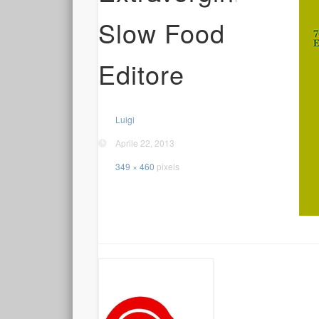
Slow Food
Editore
Luigi
Aprile 22, 2013
349 × 460
pixels