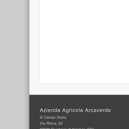
Azienda Agricola Arcaverde
di Caruso Giulia
Via Roma, 20